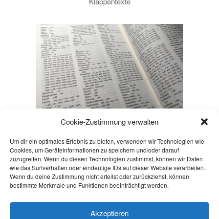
Klappentexte
Cookie-Zustimmung verwalten
Schlussredaktion, Index-Erstellung, fachliche Recherchen,
Um dir ein optimales Erlebnis zu bieten, verwenden wir Technologien wie
Formatierung, Gutachten, Erstellen von sonstigen Texten, …
Cookies, um Geräteinformationen zu speichern und/oder darauf
zuzugreifen. Wenn du diesen Technologien zustimmst, können wir Daten
wie das Surfverhalten oder eindeutige IDs auf dieser Website verarbeiten.
Wenn du deine Zustimmung nicht erteilst oder zurückziehst, können
bestimmte Merkmale und Funktionen beeinträchtigt werden.
©
2026 |
Datenschutzerklärung
Akzeptieren